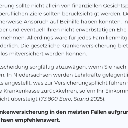
rung sollte nicht allein von finanziellen Gesich
eruflichen Ziele sollten berücksichtigt werden. D
erweise Anspruch auf Beihilfe haben könnten. In
nder und eventuell Ihren nicht erwerbstätigen Eh
ernehmen. Allerdings wäre für jedes Familienmitgl
erlich. Die gesetzliche Krankenversicherung bietet
nlos mitversichert werden können.
Entscheidung sorgfältig abzuwägen, wenn Sie nach
en. In Niedersachsen werden Lehrkräfte gelegentl
s angestellt, was zur Versicherungspflicht führen
he Krankenkasse zurückkehren, sofern Ihr Einkom
cht übersteigt (
73.800 Euro, Stand 202
5).
ankenversicherung in den meisten Fällen aufgrun
achsen empfehlenswert.