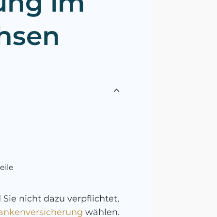
ung im
chsen
eile
ie nicht dazu verpflichtet,
rankenversicherung
wählen.