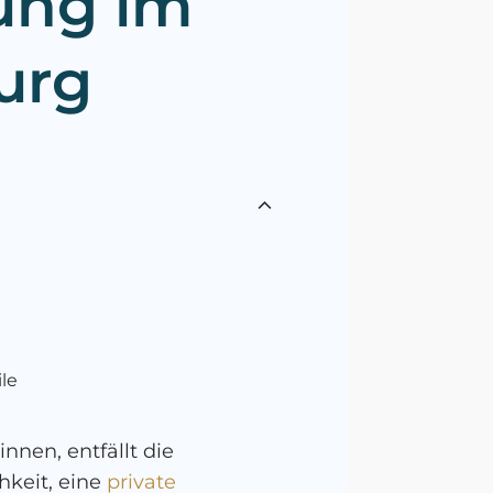
ung im
urg
ile
nen, entfällt die
hkeit, eine
private