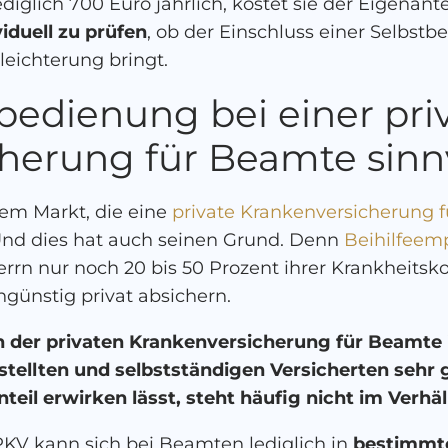
diglich 700 Euro jährlich, kostet sie der Eigenante
viduell zu prüfen
, ob der Einschluss einer Selbstbe
leichterung bringt.
tbedienung bei einer pri
herung für Beamte sinn
dem Markt, die eine
private Krankenversicherung 
 Und dies hat auch seinen Grund. Denn
Beihilfeem
errn nur noch 20 bis 50 Prozent ihrer Krankheitsk
ngünstig privat absichern.
n der privaten Krankenversicherung für Beamte is
stellten und selbstständigen Versicherten sehr g
teil erwirken lässt, steht häufig nicht im Verhä
 PKV kann sich bei Beamten lediglich in
bestimmte