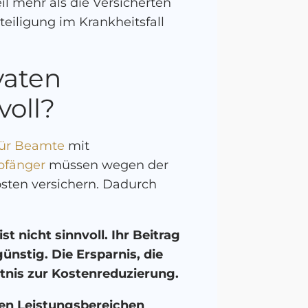
il mehr als die Versicherten
teiligung im Krankheitsfall
vaten
voll?
für Beamte
mit
pfänger
müssen wegen der
osten versichern. Dadurch
t nicht sinnvoll. Ihr Beitrag
ünstig. Die Ersparnis, die
ltnis zur Kostenreduzierung.
n Leistungsbereichen