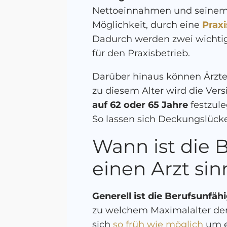
Nettoeinnahmen und seinem G
Möglichkeit, durch eine
Praxi
Dadurch werden zwei wichtig
für den Praxisbetrieb.
Darüber hinaus können Ärzte 
zu diesem Alter wird die Vers
auf 62 oder 65 Jahre
festzul
So lassen sich Deckungslück
Wann ist die 
einen Arzt sin
Generell ist die Berufsunfäh
zu welchem Maximalalter der
sich
so früh wie möglich
um e