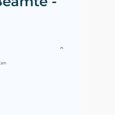
Beamte -
ten