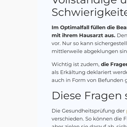
Schwierigkeit
Im Optimalfall füllen die 
mit ihrem Hausarzt aus.
Denn
vor. Nur so kann sichergeste
mittlerweile abgeklungen sind
Wichtig ist zudem,
die Frage
als Erkältung deklariert wer
auch in Form von Befunden g
Diese Fragen s
Die Gesundheitsprüfung der
verschieden. So können die Fr
aber zielen sie darauf ab, si